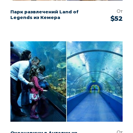
От
Парк развлечений Land of
Legends из Кемера
$52
От
Океанариум в Анталии из