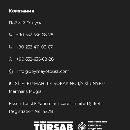
Компания
Поймай Отпуск
+90-552-636-68-28
+90-252-411-03-67
+90-552-636-68-28
info@poymayotpusk.com
SİTELER MAH. 114 SOKAK NO:1/A ŞİRİNYER
Мarmaris Мuğla
Eksen Turistik Yatırımlar Ticaret Limited Şirketi
Registration No: 4278