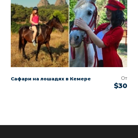
От
Cафари на лошадях в Кемере
$30