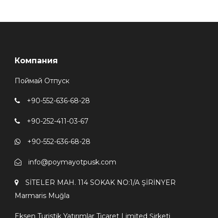
Компания
Поймай Отпуск
+90-552-636-68-28
+90-252-411-03-67
+90-552-636-68-28
info@poymayotpusk.com
SİTELER MAH. 114 SOKAK NO:1/A ŞİRİNYER
Мarmaris Мuğla
Eksen Turistik Yatırımlar Ticaret Limited Şirketi