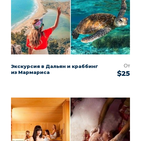
От
Экскурсия в Дальян и краббинг
из Мармариса
$25