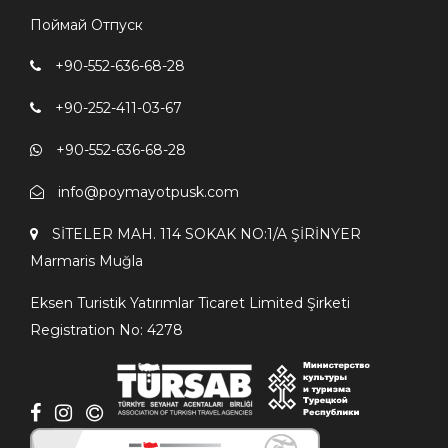
Поймай Отпуск
+90-552-636-68-28
+90-252-411-03-67
+90-552-636-68-28
info@poymayotpusk.com
SİTELER MAH. 114 SOKAK NO:1/A ŞİRİNYER
Мarmaris Мuğla
Eksen Turistik Yatırımlar Ticaret Limited Şirketi
Registration No: 4278