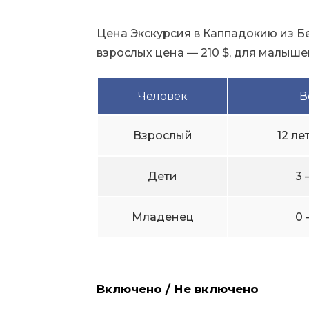
Цена Экскурсия в Каппадокию из Бе
взрослых цена — 210 $, для малышей
Человек
В
Взрослый
12 ле
Дети
3 
Младенец
0 
Включено / Не включено