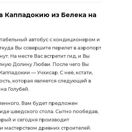
в Каппадокию из Белека на
ртабельный автобус с кондиционером и
откуда Вы совершите перелет в аэропорт
нут. На месте Вас встретит гид, и Вы
пную Долину Любви. После чего Вы
аппадокии — Учхисар. С неё, кстати,
сть, которая является следующей в
на Голубей.
ленного, Вам будет предложен
иде шведского стола. Сытно пообедав,
орый и сегодня производит
и мастерством древних строителей.