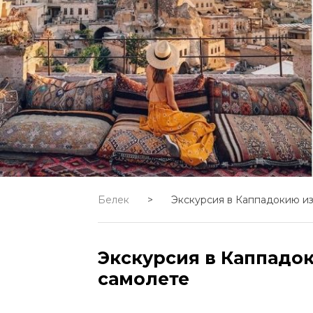
Белек
>
Экскурсия в Каппадокию из
Экскурсия в Каппадок
самолете