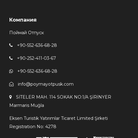
Компания
Поймай Отпуск
+90-552-636-68-28
+90-252-411-03-67
+90-552-636-68-28
info@poymayotpusk.com
SİTELER MAH. 114 SOKAK NO:1/A ŞİRİNYER
Мarmaris Мuğla
Eksen Turistik Yatırımlar Ticaret Limited Şirketi
Registration No: 4278