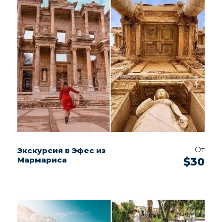
От
Экскурсия в Эфес из
Мармариса
$30