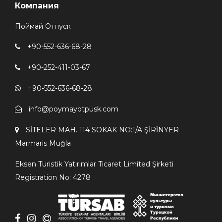
Компания
Поймай Отпуск
+90-552-636-68-28
+90-252-411-03-67
+90-552-636-68-28
info@poymayotpusk.com
SİTELER MAH. 114 SOKAK NO:1/A ŞİRİNYER
Мarmaris Мuğla
Eksen Turistik Yatırımlar Ticaret Limited Şirketi
Registration No: 4278