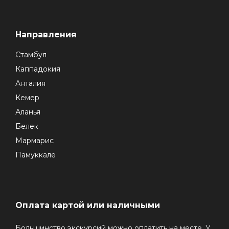
Направления
Стамбул
Каппадокия
Анталия
Кемер
Аланья
Белек
Мармарис
Памуккале
Оплата картой или наличными
Большинство экскурсий можно оплатить на месте. У