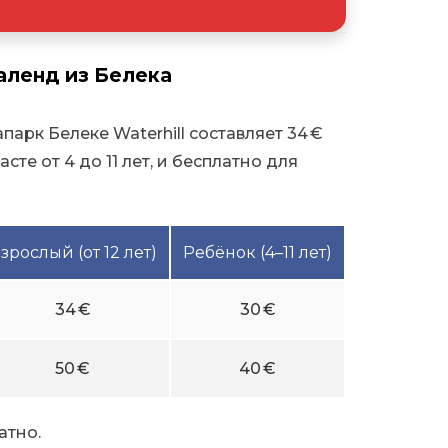
аленд из Белека
парк Белеке Waterhill составляет 34 €
сте от 4 до 11 лет, и бесплатно для
зрослый (от 12 лет)
Ребёнок (4–11 лет)
34 €
30 €
50 €
40 €
атно.