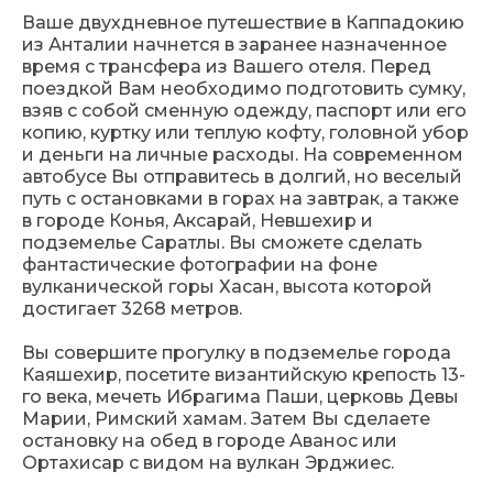
Ваше двухдневное путешествие в Каппадокию
из Анталии начнется в заранее назначенное
время с трансфера из Вашего отеля. Перед
поездкой Вам необходимо подготовить сумку,
взяв с собой сменную одежду, паспорт или его
копию, куртку или теплую кофту, головной убор
и деньги на личные расходы. На современном
автобусе Вы отправитесь в долгий, но веселый
путь с остановками в горах на завтрак, а также
в городе Конья, Аксарай, Невшехир и
подземелье Саратлы. Вы сможете сделать
фантастические фотографии на фоне
вулканической горы Хасан, высота которой
достигает 3268 метров.
Вы совершите прогулку в подземелье города
Каяшехир, посетите византийскую крепость 13-
го века, мечеть Ибрагима Паши, церковь Девы
Марии, Римский хамам. Затем Вы сделаете
остановку на обед в городе Аванос или
Ортахисар с видом на вулкан Эрджиес.