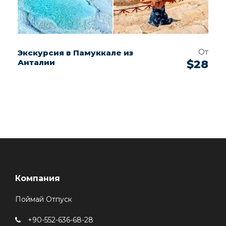
От
Экскурсия в Памуккале из
Анталии
$28
Компания
Поймай Отпуск
+90-552-636-68-28