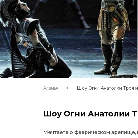
Аланья
>
Шоу Огни Анатолии Троя и
Шоу Огни Анатолии Т
Мечтаете о феерическом зрелище,