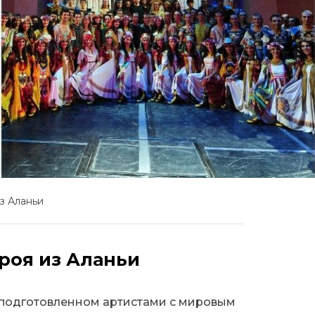
з Аланьи
роя из Аланьи
 подготовленном артистами с мировым