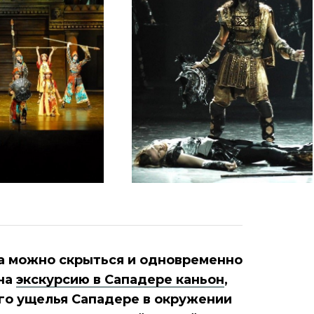
а можно скрыться и одновременно
 на
экскурсию в Сападере каньон
,
го ущелья Сападере в окружении