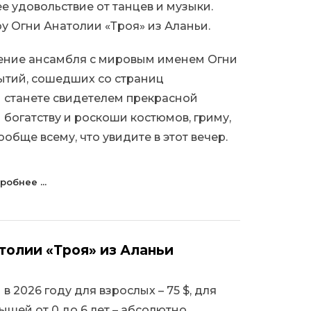
 удовольствие от танцев и музыки.
у Огни Анатолии «Троя» из Аланьи.
ение ансамбля с мировым именем Огни
бытий, сошедших со страниц
 станете свидетелем прекрасной
богатству и роскоши костюмов, гриму,
обще всему, что увидите в этот вечер.
робнее ...
толии «Троя» из Аланьи
 2026 году для взрослых – 75 $, для
алышей от 0 до 6 лет – абсолютно