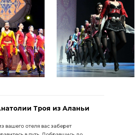
Анатолии Троя из Аланьи
из вашего отеля вас заберет
равитесь в путь. Добравшись до