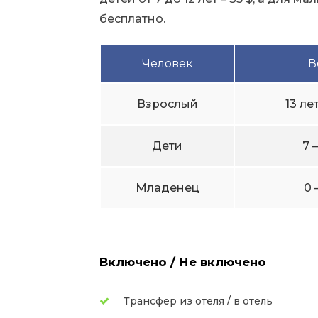
бесплатно.
Человек
В
Взрослый
13 ле
Дети
7 
Младенец
0 
Включено / Не включено
Трансфер из отеля / в отель