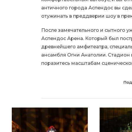
античного города Аспендос вы сдел
отужинать в преддверии шоу в пре
После замечательного и сытного уж
Аспендос Арена. Который был пост
древнейшего амфитеатра, специаль
ансамбля Огни Анатолии. Стадион в
поразитесь масштабам сценическо
Под