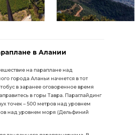
араплане в Алании
тешествие на параплане над
го города Аланьи начнется в тот
тобус в заранее оговоренное время
направитесь в горы Тавра. Параглайдинг
вух точек – 500 метров над уровнем
ров над уровнем моря (Дельфиний