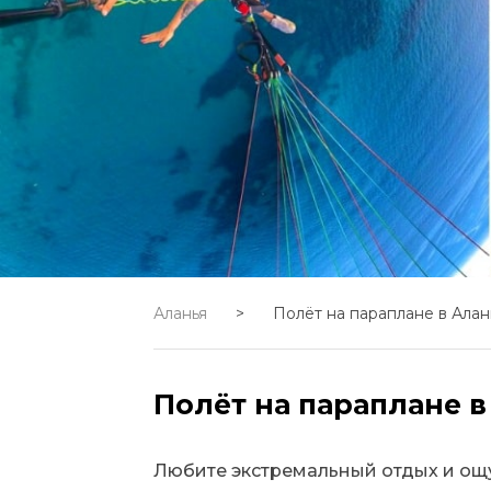
Аланья
>
Полёт на параплане в Ала
Полёт на параплане в
Любите экстремальный отдых и ощу