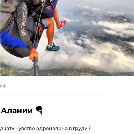
нии
 Алании 🪂
щать чувство адреналина в груди?