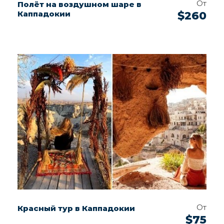
От
Полёт на воздушном шаре в
Каппадокии
$260
От
Красный тур в Каппадокии
$75