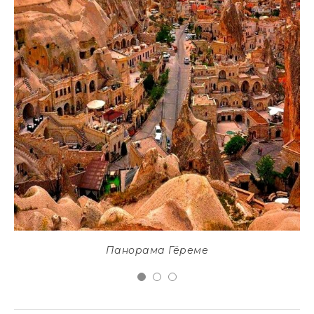
Панорама Гёреме