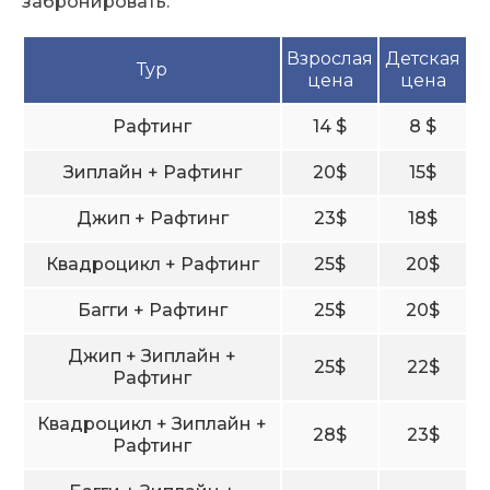
забронировать.
Взрослая
Детская
Тур
цена
цена
Рафтинг
14 $
8 $
Зиплайн + Рафтинг
20$
15$
Джип + Рафтинг
23$
18$
Квадроцикл + Рафтинг
25$
20$
Багги + Рафтинг
25$
20$
Джип + Зиплайн +
25$
22$
Рафтинг
Квадроцикл + Зиплайн +
28$
23$
Рафтинг